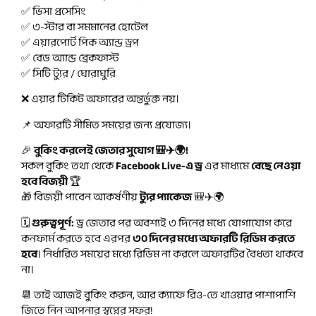
✅ ভিসা প্রসেসিং
✅ ৩-স্টার বা সমমানের হোটেল
✅ এয়ারপোর্ট পিক অ্যান্ড ড্রপ
✅ বেড অ্যান্ড ব্রেকফাস্ট
✅ সিটি ট্যুর / ঘোরাঘুরি
❌ এয়ার টিকিট অফারের অন্তর্ভুক্ত নয়।
📌 অফারটি সীমিত সময়ের জন্য প্রযোজ্য।
🎉
বুকিং করলেই জেতার সুযোগ 🎒✈️🌍!
সকল বুকিং তথ্য থেকে
Facebook Live-এ ড্র
এর মাধ্যমে
বেছে নেওয়া
হবে বিজয়ী
🏆
🎁 বিজয়ী পাবেন আকর্ষণীয়
ট্যুর প্যাকেজ
🎒✈️🌍
🗓️
গুরুত্বপূর্ণ:
ড্র জেতার পর অবশ্যই ৩ দিনের মধ্যে যোগাযোগ করে
কনফার্ম করতে হবে এরপর
৩০ দিনের মধ্যে অফারটি রিডিম করতে
হবে
। নির্ধারিত সময়ের মধ্যে রিডিম না করলে অফারটির বৈধতা থাকবে
না।
📆 তাই আজই বুকিং করুন, আর ক্যাফে রিও-তে খাওয়ার পাশাপাশি
জিতে নিন আপনার স্বপ্নের সফর!