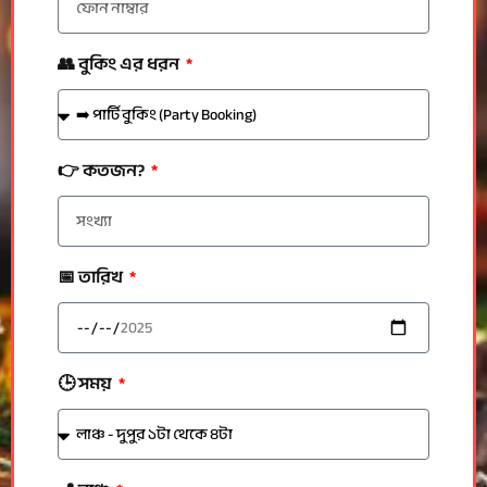
👥 বুকিং এর ধরন
👉 কতজন?
📅 তারিখ
🕒 সময়